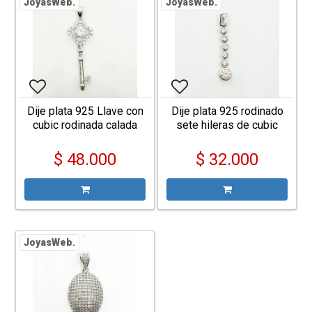
JoyasWeb.
JoyasWeb.
Dije plata 925 Llave con
Dije plata 925 rodinado
cubic rodinada calada
sete hileras de cubic
con cubic en el centro
pasante
$ 48.000
$ 32.000
JoyasWeb.