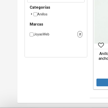
Categorías
Anillos
Marcas
JoyasWeb
2
Anill
ancho