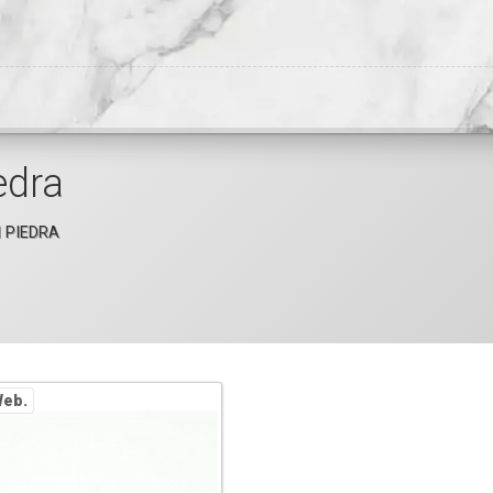
edra
 PIEDRA
eb.