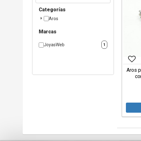
Categorías
Aros
Marcas
JoyasWeb
1
Aros p
co