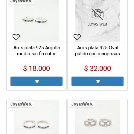
JoyasWeb.
Aros plata 925 Argolla
Aros plata 925 Oval
medio sin fin cubic
pulido con mariposas
multicolor
esmaltadas y cibic
cierre mariposa
$ 18.000
$ 32.000
JoyasWeb.
JoyasWeb.