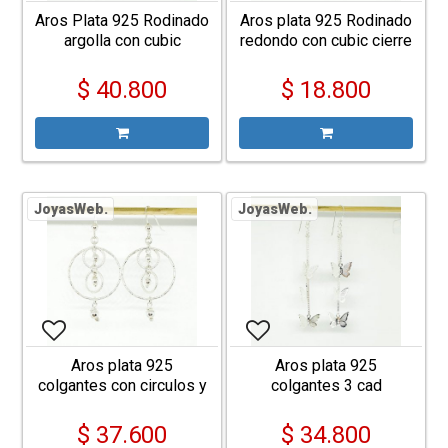
Aros Plata 925 Rodinado
Aros plata 925 Rodinado
argolla con cubic
redondo con cubic cierre
multicolor
mariposa
$ 40.800
$ 18.800
JoyasWeb.
JoyasWeb.
Aros plata 925
Aros plata 925
colgantes con circulos y
colgantes 3 cad
bolitas
veneciana con
mariposas
$ 37.600
$ 34.800